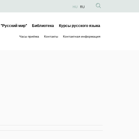
HU
RU
Anonim
Felhasználói
 "Русский мир"
Библиотека
Курсы русского языка
fiók
Fő
menüje
Часы приёма
Контакты
Контактная информация
navigáció
Másodlagos
navigáció