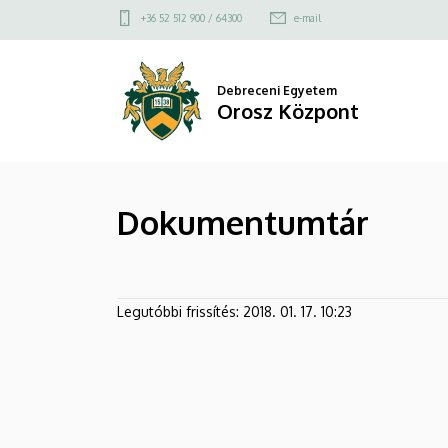
Dokumentumtár
Ugrás
Felső
+36 52 512 900 / 64300
e-mail
a
kapcsolat
|
tartalomra
menü
Orosz
Debreceni Egyetem
Orosz Központ
Központ
Dokumentumtár
Legutóbbi frissítés:
2018. 01. 17. 10:23