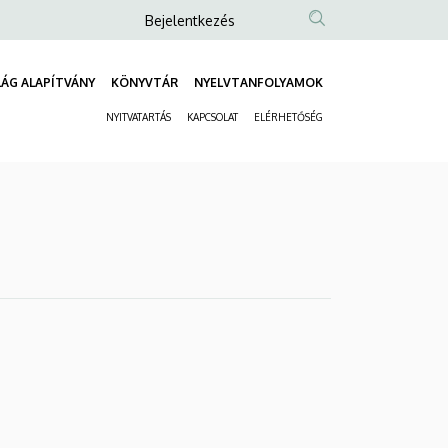
Anonim
Bejelentkezés
Felhasználói
fiók
LÁG ALAPÍTVÁNY
KÖNYVTÁR
NYELVTANFOLYAMOK
Fő
menüje
NYITVATARTÁS
KAPCSOLAT
ELÉRHETŐSÉG
navigáció
Másodlagos
navigáció