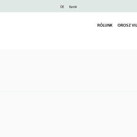
Felső
DE
Karok
navigáció
RÓLUNK
OROSZ VI