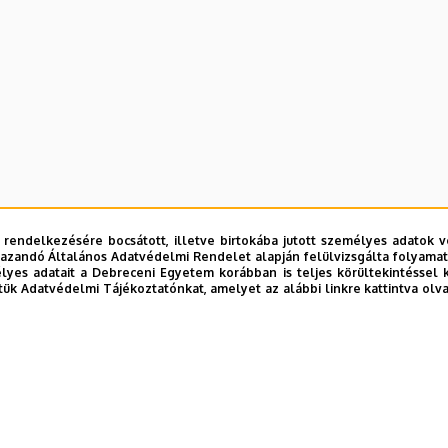
 rendelkezésére bocsátott, illetve birtokába jutott személyes adatok v
azandó Általános Adatvédelmi Rendelet alapján felülvizsgálta folyamata
yes adatait a Debreceni Egyetem korábban is teljes körültekintéssel 
tük Adatvédelmi Tájékoztatónkat, amelyet az alábbi linkre kattintva olv