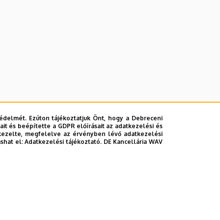
édelmét. Ezúton tájékoztatjuk Önt, hogy a Debreceni
it és beépítette a GDPR előírásait az adatkezelési és
kezelte, megfelelve az érvényben lévő adatkezelési
ashat el:
Adatkezelési tájékoztató.
DE Kancellária WAV